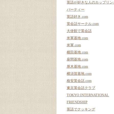
英語が好きな人のカップリン
パーティー
英語好き.com
英会話サークル.com
大使館で英会話
米軍基地.com
米軍.com
横田基地.com
座間基地.com
厚木基地.com
横須賀基地.com
格安英会話.com
東京英会話クラブ
TOKYO INTERNATIONAL
FRIENDSHIP
英語でクッキング