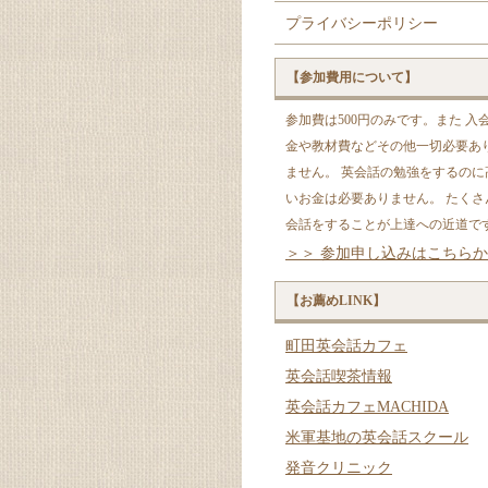
プライバシーポリシー
【参加費用について】
参加費は500円のみです。また 入
金や教材費などその他一切必要あ
ません。 英会話の勉強をするのに
いお金は必要ありません。 たくさ
会話をすることが上達への近道で
＞＞ 参加申し込みはこちら
【お薦めLINK】
町田英会話カフェ
英会話喫茶情報
英会話カフェMACHIDA
米軍基地の英会話スクール
発音クリニック