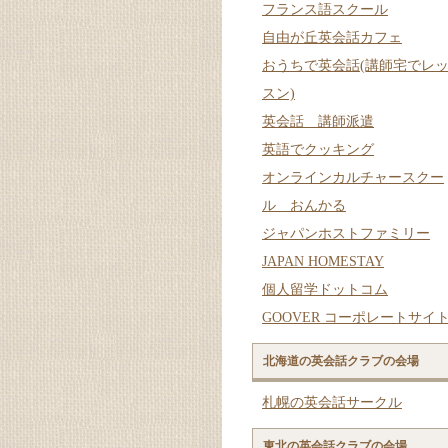
フランス語スクール
自由が丘英会話カフェ
おうちで英会話(講師宅でレ
スン)
英会話 講師派遣
英語でクッキング
オンラインカルチャースクー
ル おんかる
ジャパンホストファミリー
JAPAN HOMESTAY
個人留学ドットコム
GOOVER コーポレートサイ
北海道の英会話クラブの会場
札幌の英会話サークル
東北の英会話クラブの会場